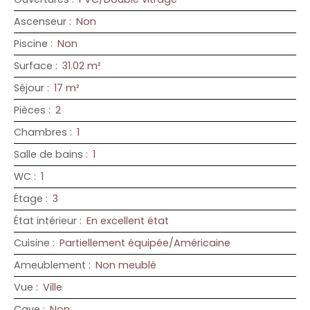
Ascenseur
:
Non
Piscine
:
Non
Surface
:
31.02
m²
Séjour
:
17
m²
Pièces
:
2
Chambres
:
1
Salle de bains
:
1
WC
:
1
Étage
:
3
État intérieur
:
En excellent état
Cuisine
:
Partiellement équipée/Américaine
Ameublement
:
Non meublé
Vue
:
Ville
Cave
:
Non