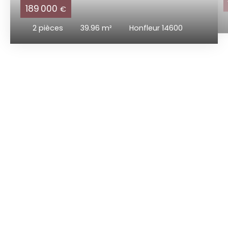
189 000
€
2
pièces
39.96
m²
Honfleur 14600