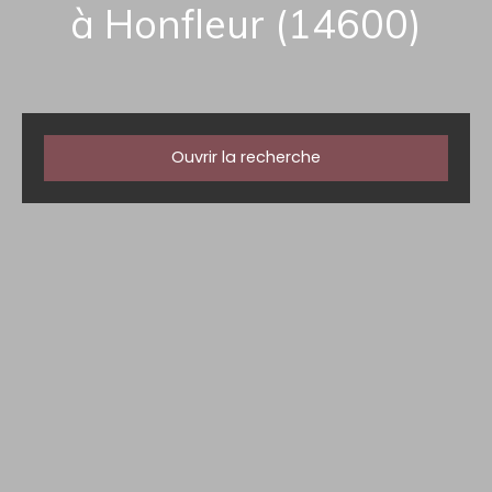
à Honfleur (14600)
Ouvrir la recherche
Type d'offre
Vente
Type de bien
Appartement
Localisation
Honfleur (14600)
Budget max (€)
Surface min (m²)