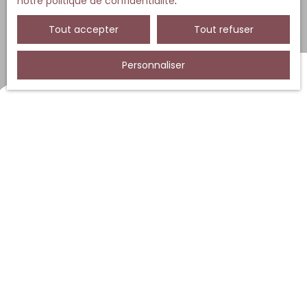
notre politique de confidentialité
.
Tout accepter
Tout refuser
Personnaliser
Trier par
Créer une alerte
Pertinence
Nouveauté