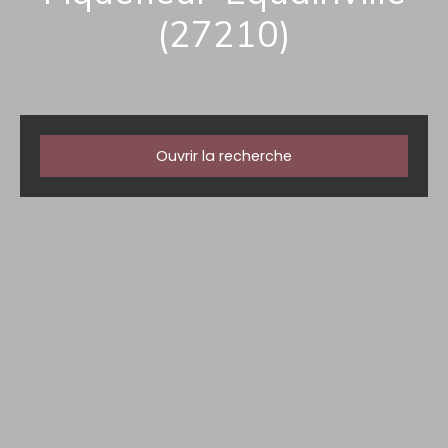
(27210)
Ouvrir la recherche
Type d'offre
Vente
Type de bien
Maison
Localisation
Fiquefleur-Équainville (27210)
Budget max (€)
Surface min (m²)