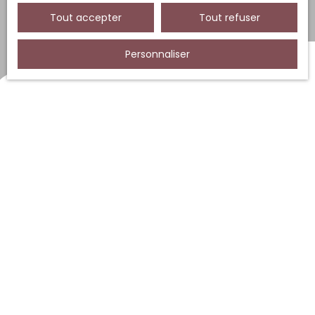
Tout accepter
Tout refuser
Personnaliser
Trier par
Créer une alerte
Pertinence
Nouveauté