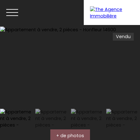
Vendu
Accueil
Acheter
Louer
Vendre
Bie
Estimation
+ de photos