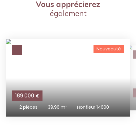
Vous apprécierez
également
Nouveauté
189 000
€
2
pièces
39.96
m²
Honfleur 14600