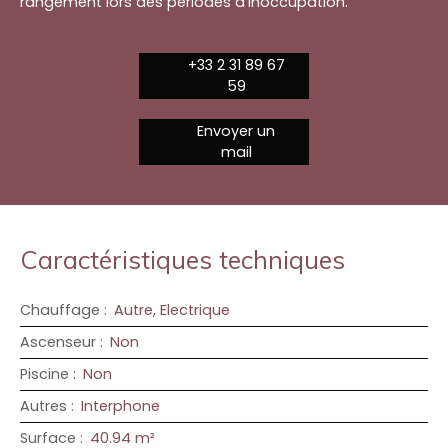
rangement lors des périodes d’inoccupation.
+33 2 31 89 67
59
Envoyer un
mail
Caractéristiques techniques
Chauffage
:
Autre, Electrique
Ascenseur
:
Non
Piscine
:
Non
Autres
:
Interphone
Surface
:
40.94
m²