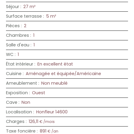
Séjour
:
27
m²
Surface terrasse
:
5
m²
Pièces
:
2
Chambres
:
1
Salle d'eau
:
1
WC
:
1
État intérieur
:
En excellent état
Cuisine
:
Aménagée et équipée/Américaine
Ameublement
:
Non meublé
Exposition
:
Ouest
Cave
:
Non
Localisation
:
Honfleur 14600
Charges
:
126,11
€ /mois
Taxe foncière
:
891
€ /an