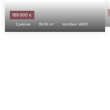
189 000
€
2
pièces
39.96
m²
Honfleur 14600