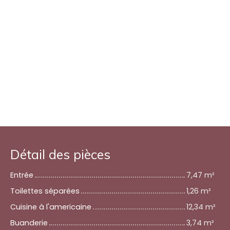
Détail des pièces
Entrée
7,47 m²
Toilettes séparées
1,26 m²
Cuisine à l'americaine
12,34 m²
Buanderie
3,74 m²