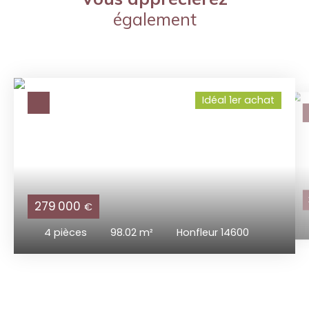
également
Idéal 1er achat
279 000
€
4
pièces
98.02
m²
Honfleur 14600