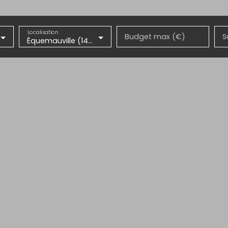
Localisation
Budget max (€)
S
Équemauville (14600)