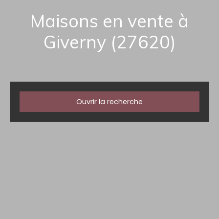
Maisons en vente à
Giverny (27620)
Ouvrir la recherche
Type d'offre
Vente
Type de bien
Maison
Localisation
Giverny (27620)
Budget max (€)