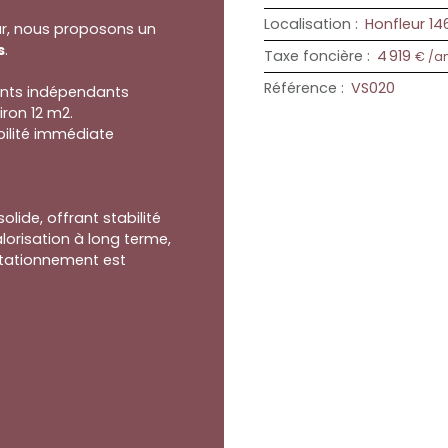
Localisation
:
Honfleur 14
eur, nous proposons un
s
.
Taxe foncière
:
4 919
€ /a
Référence
:
VS020
ents indépendants
ron 12 m2.
bilité immédiate
ide, offrant stabilité
alorisation à long terme,
tationnement est