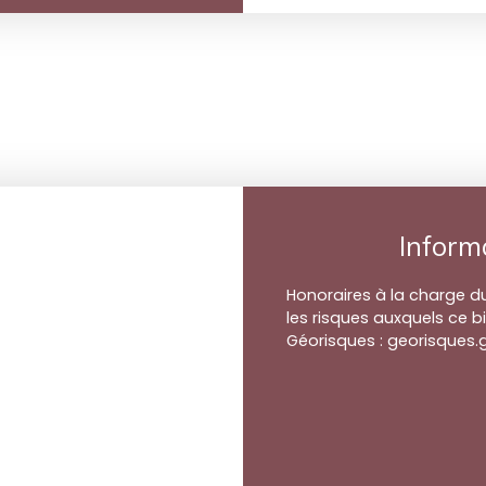
Inform
Honoraires à la charge d
les risques auxquels ce b
Géorisques : georisques.g