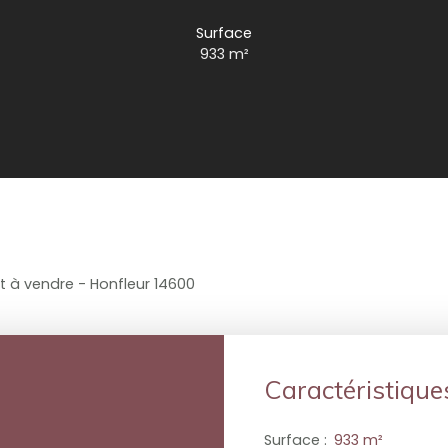
Surface
933
m²
 à vendre - Honfleur 14600
Caractéristique
Surface
:
933
m²